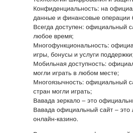
Конфиденциальность: на официал
данные и финансовые операции 
Всегда доступен: официальный са
любое время;
Многофункциональность: официал
игры, бонусы и услуги поддержки
Мобильная доступность: официал
могли играть в любом месте;
Многоязычность: официальный сай
стран могли играть;
Вавада зеркало – это официальн
Вавада официальный сайт – это 
онлайн-казино.