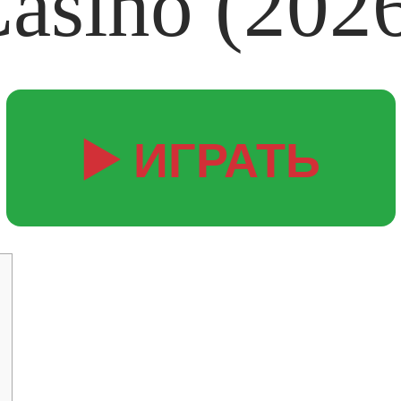
asino (202
▶️ ИГРАТЬ