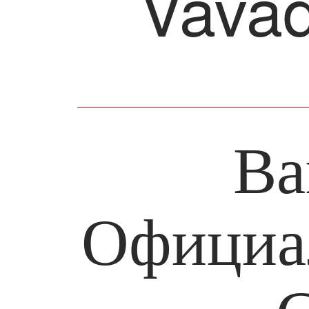
Vavad
Ва
Официа