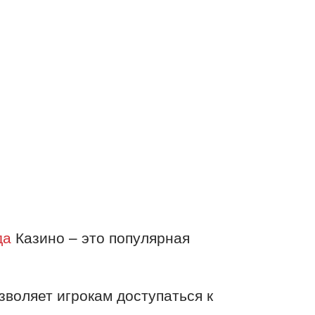
да
Казино – это популярная
зволяет игрокам доступаться к