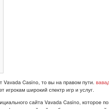
 Vavada Casino, то вы на правом пути.
вава
т игрокам широкий спектр игр и услуг.
ициального сайта Vavada Casino, которое по