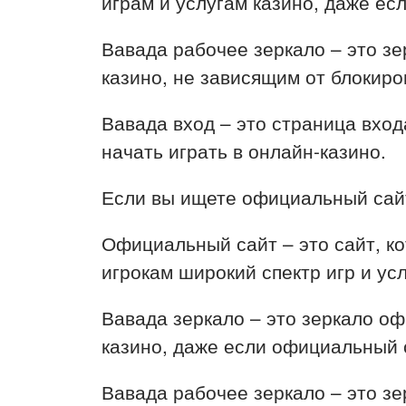
играм и услугам казино, даже ес
Вавада рабочее зеркало – это зе
казино, не зависящим от блокиро
Вавада вход – это страница вход
начать играть в онлайн-казино.
Если вы ищете официальный сайт
Официальный сайт – это сайт, к
игрокам широкий спектр игр и усл
Вавада зеркало – это зеркало оф
казино, даже если официальный 
Вавада рабочее зеркало – это зе