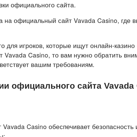
вки официального сайта.
а на официальный сайт Vavada Casino, где в
о для игроков, которые ищут онлайн-казино 
 Vavada Casino, то вам нужно обратить вним
ветствует вашим требованиям.
и официального сайта Vavada 
 Vavada Casino обеспечивает безопасность 
ы;