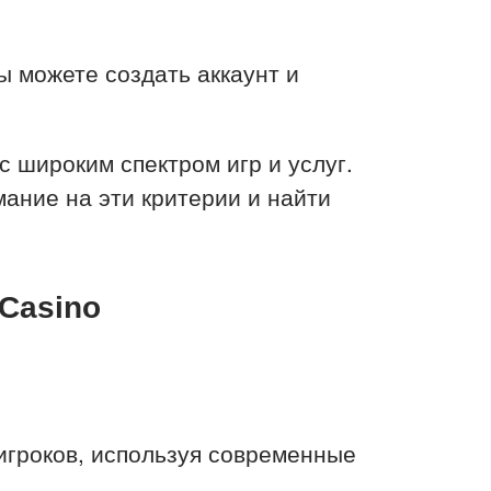
ы можете создать аккаунт и
с широким спектром игр и услуг.
ание на эти критерии и найти
Casino
игроков, используя современные