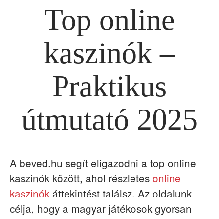
Top online
kaszinók –
Praktikus
útmutató 2025
A beved.hu segít eligazodni a top online
kaszinók között, ahol részletes
online
kaszinók
áttekintést találsz. Az oldalunk
célja, hogy a magyar játékosok gyorsan