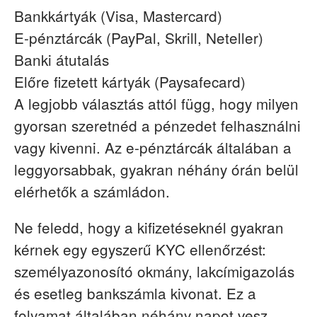
Bankkártyák (Visa, Mastercard)
E-pénztárcák (PayPal, Skrill, Neteller)
Banki átutalás
Előre fizetett kártyák (Paysafecard)
A legjobb választás attól függ, hogy milyen
gyorsan szeretnéd a pénzedet felhasználni
vagy kivenni. Az e-pénztárcák általában a
leggyorsabbak, gyakran néhány órán belül
elérhetők a számládon.
Ne feledd, hogy a kifizetéseknél gyakran
kérnek egy egyszerű KYC ellenőrzést:
személyazonosító okmány, lakcímigazolás
és esetleg bankszámla kivonat. Ez a
folyamat általában néhány napot vesz