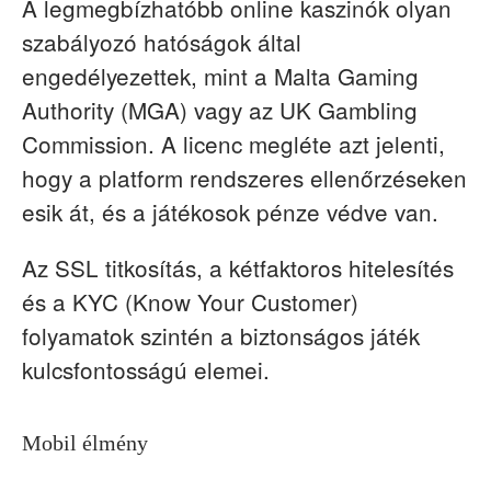
A legmegbízhatóbb online kaszinók olyan
szabályozó hatóságok által
engedélyezettek, mint a Malta Gaming
Authority (MGA) vagy az UK Gambling
Commission. A licenc megléte azt jelenti,
hogy a platform rendszeres ellenőrzéseken
esik át, és a játékosok pénze védve van.
Az SSL titkosítás, a kétfaktoros hitelesítés
és a KYC (Know Your Customer)
folyamatok szintén a biztonságos játék
kulcsfontosságú elemei.
Mobil élmény