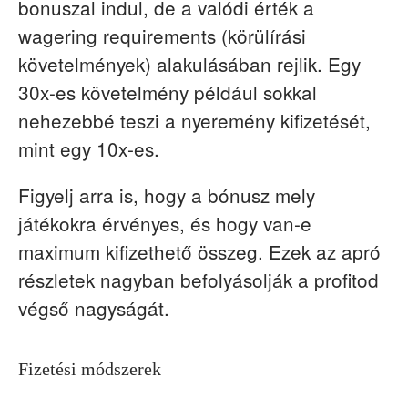
bonuszal indul, de a valódi érték a
wagering requirements (körülírási
követelmények) alakulásában rejlik. Egy
30x-es követelmény például sokkal
nehezebbé teszi a nyeremény kifizetését,
mint egy 10x-es.
Figyelj arra is, hogy a bónusz mely
játékokra érvényes, és hogy van-e
maximum kifizethető összeg. Ezek az apró
részletek nagyban befolyásolják a profitod
végső nagyságát.
Fizetési módszerek