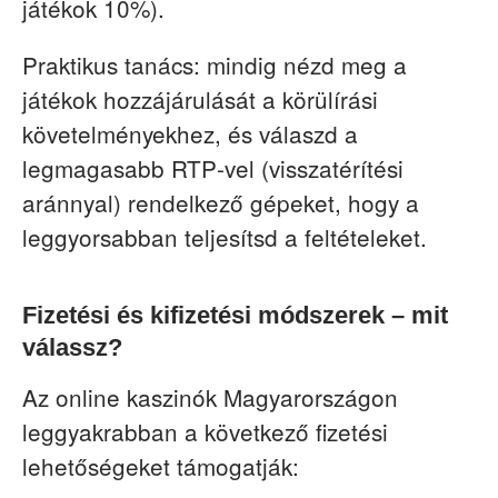
játékok 10%).
Praktikus tanács: mindig nézd meg a
játékok hozzájárulását a körülírási
követelményekhez, és válaszd a
legmagasabb RTP‑vel (visszatérítési
aránnyal) rendelkező gépeket, hogy a
leggyorsabban teljesítsd a feltételeket.
Fizetési és kifizetési módszerek – mit
válassz?
Az online kaszinók Magyarországon
leggyakrabban a következő fizetési
lehetőségeket támogatják: