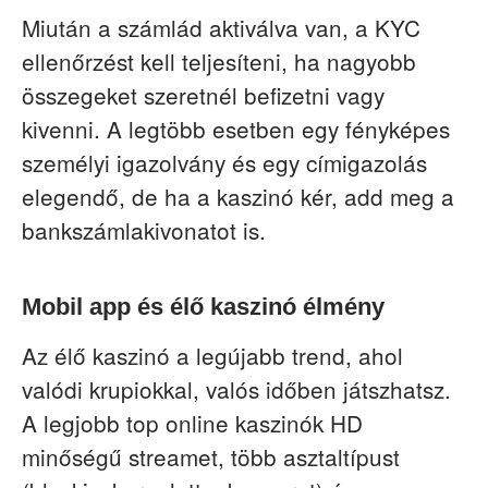
Miután a számlád aktiválva van, a KYC
ellenőrzést kell teljesíteni, ha nagyobb
összegeket szeretnél befizetni vagy
kivenni. A legtöbb esetben egy fényképes
személyi igazolvány és egy címigazolás
elegendő, de ha a kaszinó kér, add meg a
bankszámlakivonatot is.
Mobil app és élő kaszinó élmény
Az élő kaszinó a legújabb trend, ahol
valódi krupiokkal, valós időben játszhatsz.
A legjobb top online kaszinók HD
minőségű streamet, több asztaltípust