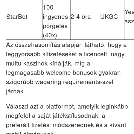
100
Yes
StarBet
ingyenes
2‑4 óra
UKGC
asz
pörgetés
(40x)
Az összehasonlítás alapján látható, hogy a
leggyorsabb kifizetéseket a licencelt, nagy
múltú kaszinók kínálják, míg a
legmagasabb welcome bonusok gyakran
szigorúbb wagering requirements-szel
járnak.
Válaszd azt a platformot, amelyik leginkább
megfelel a saját játékstílusodnak, a
preferált fizetési módszerednek és a kívánt
mobil élménynek.