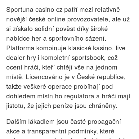
Sportuna casino cz patří mezi relativně
novější české online provozovatele, ale už
si získalo solidní pověst díky široké
nabídce her a sportovního sázení.
Platforma kombinuje klasické kasino, live
dealer hry i kompletní sportsbook, což
ocení hráči, kteří chtějí vše na jednom
místě. Licencováno je v České republice,
takže veškeré operace probíhají pod
dohledem místního regulátora a hráči mají
jistotu, že jejich peníze jsou chráněny.
Dalším lákadlem jsou časté propagační
akce a transparentní podmínky, které