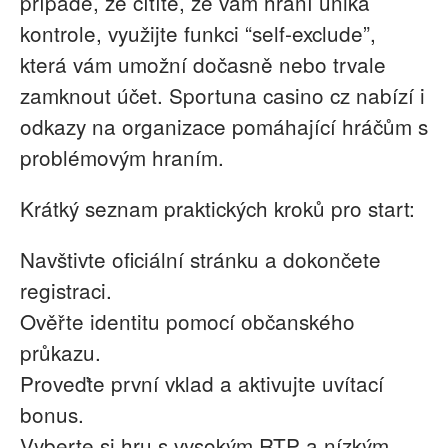
případě, že cítíte, že vám hraní uniká
kontrole, využijte funkci “self‑exclude”,
která vám umožní dočasně nebo trvale
zamknout účet. Sportuna casino cz nabízí i
odkazy na organizace pomáhající hráčům s
problémovým hraním.
Krátký seznam praktických kroků pro start:
Navštivte oficiální stránku a dokončete
registraci.
Ověřte identitu pomocí občanského
průkazu.
Proveďte první vklad a aktivujte uvítací
bonus.
Vyberte si hru s vysokým RTP a nízkým