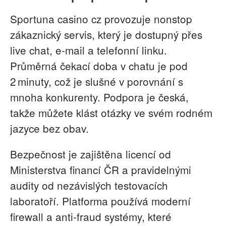
Sportuna casino cz provozuje nonstop
zákaznický servis, který je dostupný přes
live chat, e‑mail a telefonní linku.
Průměrná čekací doba v chatu je pod
2 minuty, což je slušné v porovnání s
mnoha konkurenty. Podpora je česká,
takže můžete klást otázky ve svém rodném
jazyce bez obav.
Bezpečnost je zajištěna licencí od
Ministerstva financí ČR a pravidelnými
audity od nezávislých testovacích
laboratoří. Platforma používá moderní
firewall a anti‑fraud systémy, které