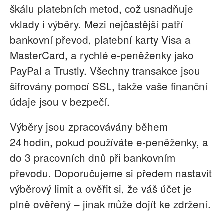
škálu platebních metod, což usnadňuje
vklady i výběry. Mezi nejčastější patří
bankovní převod, platební karty Visa a
MasterCard, a rychlé e‑peněženky jako
PayPal a Trustly. Všechny transakce jsou
šifrovány pomocí SSL, takže vaše finanční
údaje jsou v bezpečí.
Výběry jsou zpracovávány během
24 hodin, pokud používáte e‑peněženky, a
do 3 pracovních dnů při bankovním
převodu. Doporučujeme si předem nastavit
výběrový limit a ověřit si, že váš účet je
plně ověřený – jinak může dojít ke zdržení.