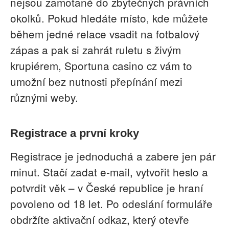
nejsou zamotané do zbytečných právních
okolků. Pokud hledáte místo, kde můžete
během jedné relace vsadit na fotbalový
zápas a pak si zahrát ruletu s živým
krupiérem, Sportuna casino cz vám to
umožní bez nutnosti přepínání mezi
různými weby.
Registrace a první kroky
Registrace je jednoduchá a zabere jen pár
minut. Stačí zadat e‑mail, vytvořit heslo a
potvrdit věk – v České republice je hraní
povoleno od 18 let. Po odeslání formuláře
obdržíte aktivační odkaz, který otevře