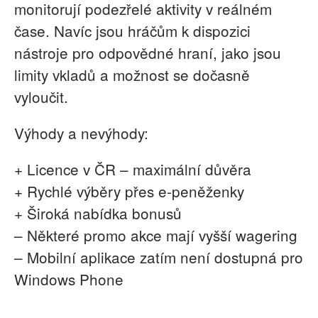
monitorují podezřelé aktivity v reálném
čase. Navíc jsou hráčům k dispozici
nástroje pro odpovědné hraní, jako jsou
limity vkladů a možnost se dočasně
vyloučit.
Výhody a nevýhody:
+ Licence v ČR – maximální důvěra
+ Rychlé výběry přes e‑peněženky
+ Široká nabídka bonusů
– Některé promo akce mají vyšší wagering
– Mobilní aplikace zatím není dostupná pro
Windows Phone