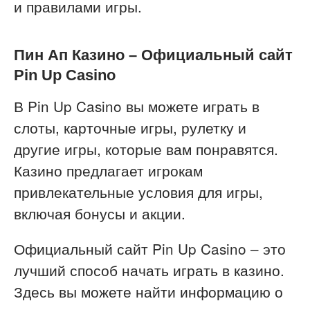
и правилами игры.
Пин Ап Казино – Официальный сайт
Pin Up Casino
В Pin Up Casino вы можете играть в
слоты, карточные игры, рулетку и
другие игры, которые вам понравятся.
Казино предлагает игрокам
привлекательные условия для игры,
включая бонусы и акции.
Официальный сайт Pin Up Casino – это
лучший способ начать играть в казино.
Здесь вы можете найти информацию о