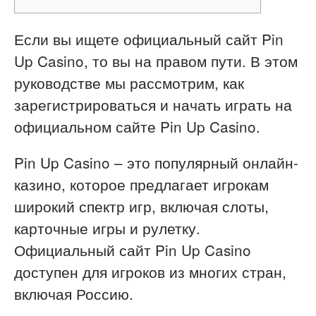
Если вы ищете официальный сайт Pin
Up Casino, то вы на правом пути. В этом
руководстве мы рассмотрим, как
зарегистрироваться и начать играть на
официальном сайте Pin Up Casino.
Pin Up Casino – это популярный онлайн-
казино, которое предлагает игрокам
широкий спектр игр, включая слоты,
карточные игры и рулетку.
Официальный сайт Pin Up Casino
доступен для игроков из многих стран,
включая Россию.