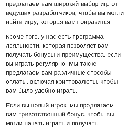
предлагаем вам широкий выбор игр от
ведущих разработчиков, чтобы вы могли
найти игру, которая вам понравится.
Кроме того, у нас есть программа
лояльности, которая позволяет вам
получать бонусы и преимущества, если
вы играть регулярно. Мы также
предлагаем вам различные способы
оплаты, включая криптовалюты, чтобы
вам было удобно играть.
Если вы новый игрок, мы предлагаем
вам приветственный бонус, чтобы вы
могли начать играть и получать