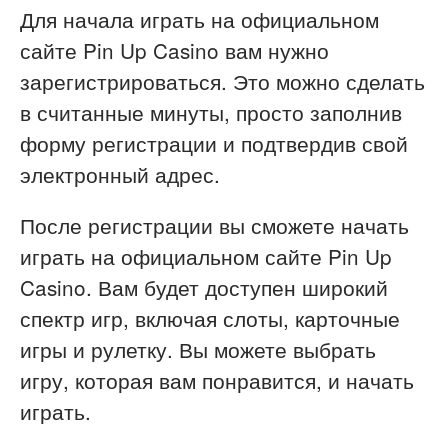
Для начала играть на официальном
сайте Pin Up Casino вам нужно
зарегистрироваться. Это можно сделать
в считанные минуты, просто заполнив
форму регистрации и подтвердив свой
электронный адрес.
После регистрации вы сможете начать
играть на официальном сайте Pin Up
Casino. Вам будет доступен широкий
спектр игр, включая слоты, карточные
игры и рулетку. Вы можете выбрать
игру, которая вам понравится, и начать
играть.