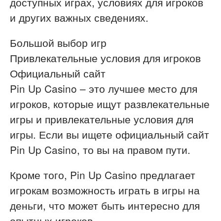
доступных играх, условиях для игроков
и других важных сведениях.
Большой выбор игр
Привлекательные условия для игроков
Официальный сайт
Pin Up Casino – это лучшее место для
игроков, которые ищут развлекательные
игры и привлекательные условия для
игры. Если вы ищете официальный сайт
Pin Up Casino, то вы на правом пути.
Кроме того, Pin Up Casino предлагает
игрокам возможность играть в игры на
деньги, что может быть интересно для
опытных игроков.