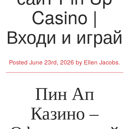
Casino |
Входи и играй
Posted
June 23rd, 2026
by
Ellen Jacobs
.
Пин Ап
Казино –