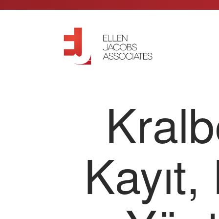
Kralb
Kayıt,