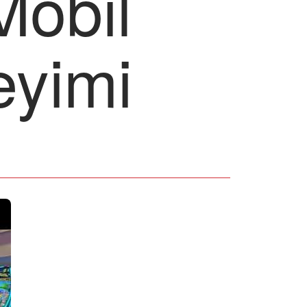
Mobil
yimi