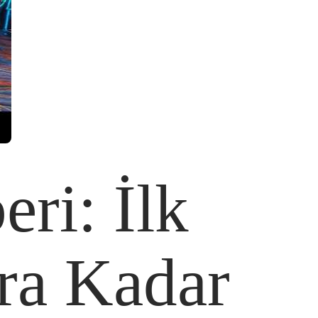
eri: İlk
ra Kadar