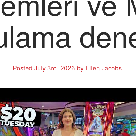
emleri ve 
ulama dene
Posted
July 3rd, 2026
by
Ellen Jacobs
.