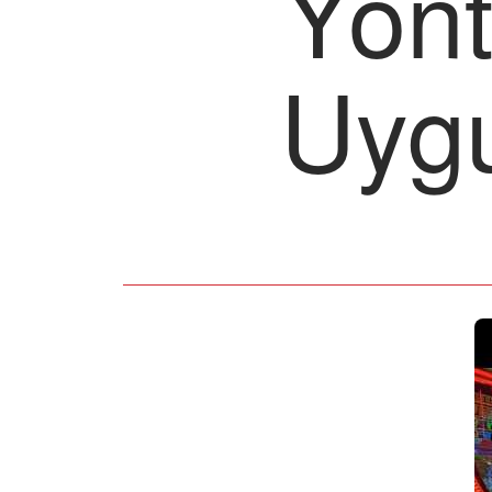
Yönt
Uyg