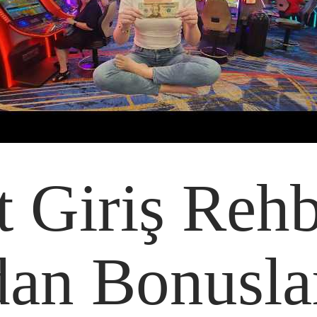
 Giriş Rehb
an Bonusla