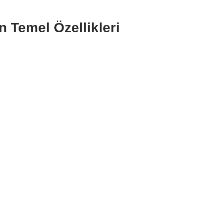
n Temel Özellikleri