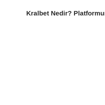
Kralbet Nedir? Platformu