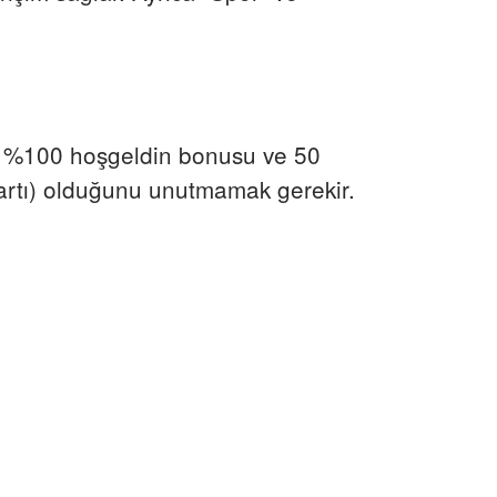
zde %100 hoşgeldin bonusu ve 50
şartı) olduğunu unutmamak gerekir.