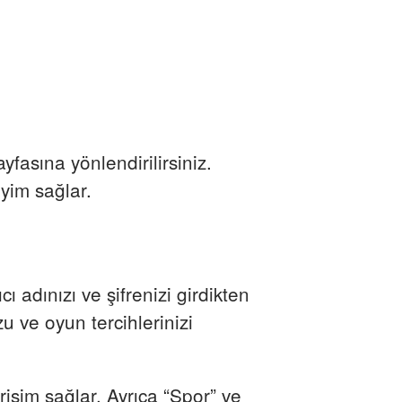
yfasına yönlendirilirsiniz.
yim sağlar.
 adınızı ve şifrenizi girdikten
u ve oyun tercihlerinizi
rişim sağlar. Ayrıca “Spor” ve