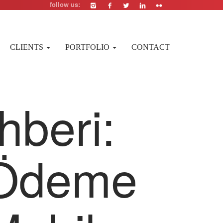
follow us:
CLIENTS
PORTFOLIO
CONTACT
hberi:
, Ödeme