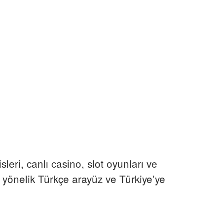
sleri, canlı casino, slot oyunları ve
a yönelik Türkçe arayüz ve Türkiye’ye