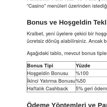
“Casino” menüleri üzerinden istediği
Bonus ve Hoşgeldin Tekli
Kralbet, yeni üyelere çekici bir ho
ücretsiz dönüş alabilirsiniz. Ancak
Aşağıdaki tablo, mevcut bonus tipleri
Bonus Tipi
Yüzde
Hoşgeldin Bonusu
%100
İkinci Yatırma Bonusu
%50
Haftalık Cashback
5% geri öde
Ödeme Yöntemleri ve Par