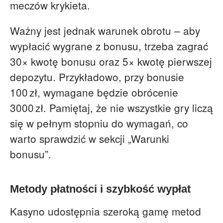
meczów krykieta.
Ważny jest jednak warunek obrotu – aby
wypłacić wygrane z bonusu, trzeba zagrać
30× kwotę bonusu oraz 5× kwotę pierwszej
depozytu. Przykładowo, przy bonusie
100 zł, wymagane będzie obrócenie
3000 zł. Pamiętaj, że nie wszystkie gry liczą
się w pełnym stopniu do wymagań, co
warto sprawdzić w sekcji „Warunki
bonusu”.
Metody płatności i szybkość wypłat
Kasyno udostępnia szeroką gamę metod