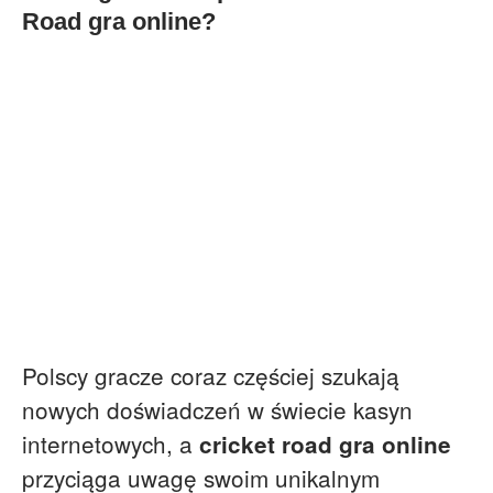
Road gra online?
Polscy gracze coraz częściej szukają
nowych doświadczeń w świecie kasyn
internetowych, a
cricket road gra online
przyciąga uwagę swoim unikalnym