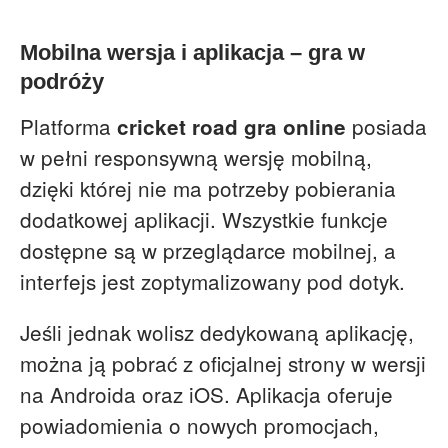
Mobilna wersja i aplikacja – gra w
podróży
Platforma
posiada
cricket road gra online
w pełni responsywną wersję mobilną,
dzięki której nie ma potrzeby pobierania
dodatkowej aplikacji. Wszystkie funkcje
dostępne są w przeglądarce mobilnej, a
interfejs jest zoptymalizowany pod dotyk.
Jeśli jednak wolisz dedykowaną aplikację,
można ją pobrać z oficjalnej strony w wersji
na Androida oraz iOS. Aplikacja oferuje
powiadomienia o nowych promocjach,