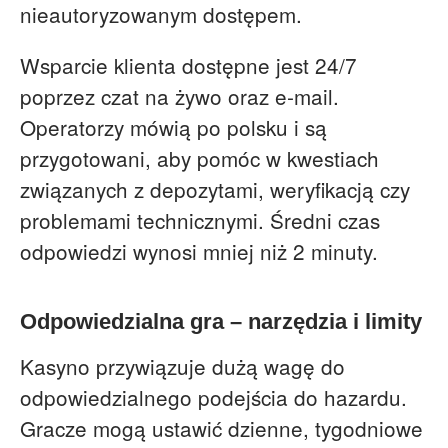
nieautoryzowanym dostępem.
Wsparcie klienta dostępne jest 24/7
poprzez czat na żywo oraz e‑mail.
Operatorzy mówią po polsku i są
przygotowani, aby pomóc w kwestiach
związanych z depozytami, weryfikacją czy
problemami technicznymi. Średni czas
odpowiedzi wynosi mniej niż 2 minuty.
Odpowiedzialna gra – narzędzia i limity
Kasyno przywiązuje dużą wagę do
odpowiedzialnego podejścia do hazardu.
Gracze mogą ustawić dzienne, tygodniowe