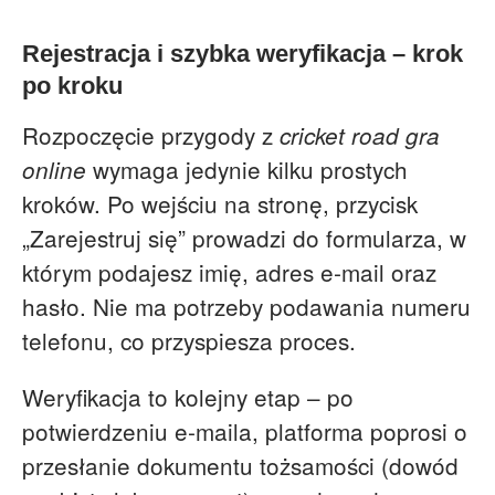
Rejestracja i szybka weryfikacja – krok
po kroku
Rozpoczęcie przygody z
cricket road gra
wymaga jedynie kilku prostych
online
kroków. Po wejściu na stronę, przycisk
„Zarejestruj się” prowadzi do formularza, w
którym podajesz imię, adres e‑mail oraz
hasło. Nie ma potrzeby podawania numeru
telefonu, co przyspiesza proces.
Weryfikacja to kolejny etap – po
potwierdzeniu e‑maila, platforma poprosi o
przesłanie dokumentu tożsamości (dowód