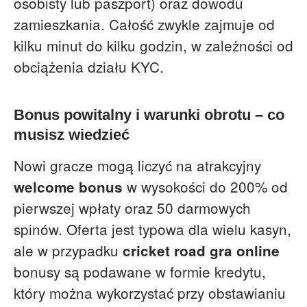
osobisty lub paszport) oraz dowodu
zamieszkania. Całość zwykle zajmuje od
kilku minut do kilku godzin, w zależności od
obciążenia działu KYC.
Bonus powitalny i warunki obrotu – co
musisz wiedzieć
Nowi gracze mogą liczyć na atrakcyjny
w wysokości do 200% od
welcome bonus
pierwszej wpłaty oraz 50 darmowych
spinów. Oferta jest typowa dla wielu kasyn,
ale w przypadku
cricket road gra online
bonusy są podawane w formie kredytu,
który można wykorzystać przy obstawianiu