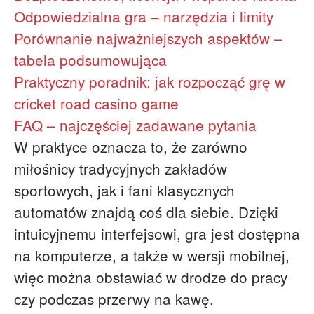
Odpowiedzialna gra – narzędzia i limity
Porównanie najważniejszych aspektów –
tabela podsumowująca
Praktyczny poradnik: jak rozpocząć grę w
cricket road casino game
FAQ – najczęściej zadawane pytania
W praktyce oznacza to, że zarówno
miłośnicy tradycyjnych zakładów
sportowych, jak i fani klasycznych
automatów znajdą coś dla siebie. Dzięki
intuicyjnemu interfejsowi, gra jest dostępna
na komputerze, a także w wersji mobilnej,
więc można obstawiać w drodze do pracy
czy podczas przerwy na kawę.