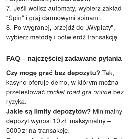
7. Jeśli wolisz automaty, wybierz zakład
“Spin” i graj darmowymi spinami.
8. Po wygranej, przejdź do „Wypłaty”,
wybierz metodę i potwierdź transakcję.
FAQ – najczęściej zadawane pytania
Tak,
Czy mogę grać bez depozytu?
kasyno oferuje demo, w którym można
przetestować
bez
cricket road gra online
ryzyka.
Minimalny
Jakie są limity depozytów?
depozyt wynosi 10 zł, maksymalny –
5000 zł na transakcję.