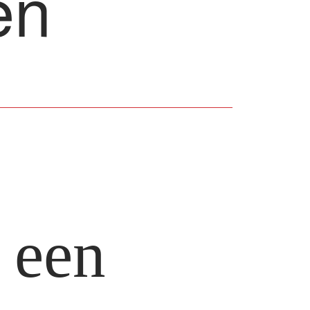
en
 een