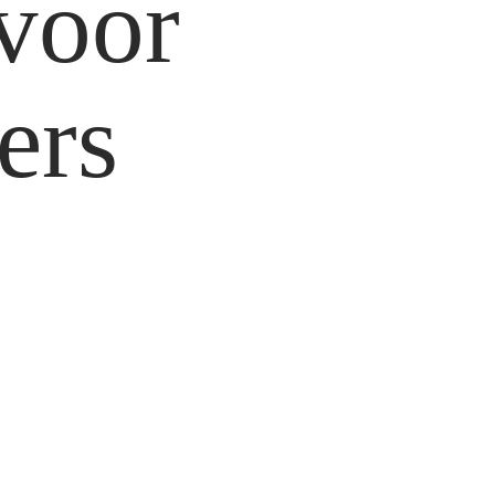
 voor
ers