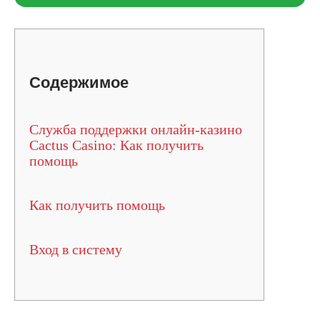
Содержимое
Служба поддержки онлайн-казино
Cactus Casino: Как получить
помощь
Как получить помощь
Вход в систему