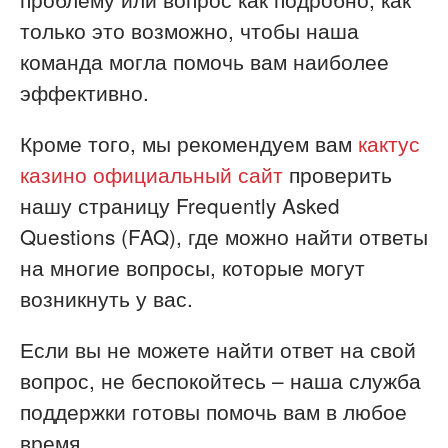
только это возможно, чтобы наша
команда могла помочь вам наиболее
эффективно.
Кроме того, мы рекомендуем вам
кактус
казино официальный сайт
проверить
нашу страницу Frequently Asked
Questions (FAQ), где можно найти ответы
на многие вопросы, которые могут
возникнуть у вас.
Если вы не можете найти ответ на свой
вопрос, не беспокойтесь – наша служба
поддержки готовы помочь вам в любое
время.