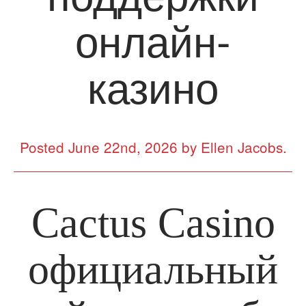
онлайн-
казино
Posted
June 22nd, 2026
by
Ellen Jacobs
.
Cactus Casino
официальный