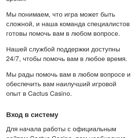
Мы понимаем, что игра может быть
сложной, и наша команда специалистов
готовы помочь вам в любом вопросе.
Нашей службой поддержки доступны
24/7, чтобы помочь вам в любое время.
Мы рады помочь вам в любом вопросе и
обеспечить вам наилучший игровой
опыт в Cactus Casino.
Вход в систему
Для начала работы с официальным
сайтом Cactus Casino, вам необходимо