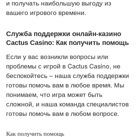
и получать наибольшую выгоду из
вашего игрового времени.
Служба поддержки онлайн-казино
Cactus Casino: Как получить помощь
Если у вас возникли вопросы или
проблемы с игрой в Cactus Casino, не
беспокойтесь – наша служба поддержки
готовы помочь вам в любое время. Мы
понимаем, что игра может быть
сложной, и наша команда специалистов
готовы помочь вам в любом вопросе.
Как получить помощь