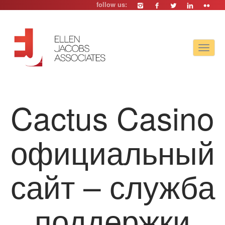
follow us:
Toggle
navigat
Cactus Casino
официальный
сайт – служба
поддержки