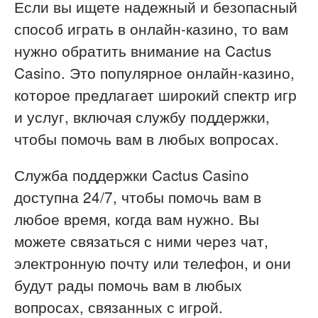
Если вы ищете надежный и безопасный
способ играть в онлайн-казино, то вам
нужно обратить внимание на Cactus
Casino. Это популярное онлайн-казино,
которое предлагает широкий спектр игр
и услуг, включая службу поддержки,
чтобы помочь вам в любых вопросах.
Служба поддержки Cactus Casino
доступна 24/7, чтобы помочь вам в
любое время, когда вам нужно. Вы
можете связаться с ними через чат,
электронную почту или телефон, и они
будут рады помочь вам в любых
вопросах, связанных с игрой.