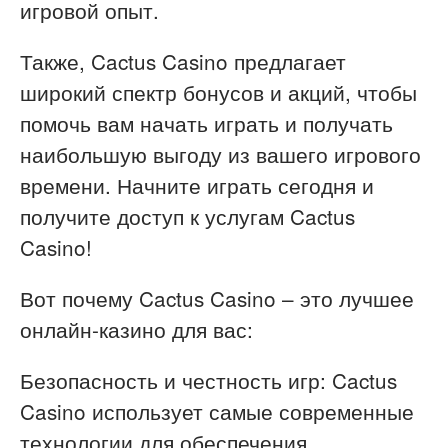
игровой опыт.
Также, Cactus Casino предлагает
широкий спектр бонусов и акций, чтобы
помочь вам начать играть и получать
наибольшую выгоду из вашего игрового
времени. Начните играть сегодня и
получите доступ к услугам Cactus
Casino!
Вот почему Cactus Casino – это лучшее
онлайн-казино для вас:
Безопасность и честность игр: Cactus
Casino использует самые современные
технологии для обеспечения