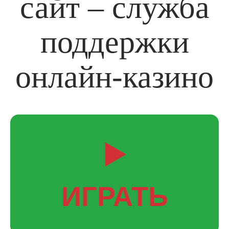
сайт – служба
поддержки
онлайн-казино
▶️
ИГРАТЬ