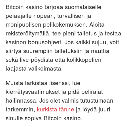
Bitcoin kasino tarjoaa suomalaiselle
pelaajalle nopean, turvallisen ja
monipuolisen pelikokemuksen. Aloita
rekisteröitymällä, tee pieni talletus ja testaa
kasinon bonusohjeet. Jos kaikki sujuu, voit
siirtyä suurempiin talletuksiin ja nauttia
sekä live‑pöydistä että kolikkopelien
laajasta valikoimasta.
Muista tarkistaa lisenssi, lue
kierrätysvaatimukset ja pidä pelirajat
hallinnassa. Jos olet valmis tutustumaan
tarkemmin,
kurkista tänne
ja löydä juuri
sinulle sopiva Bitcoin kasino.