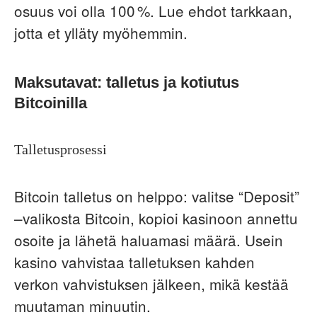
osuus voi olla 100 %. Lue ehdot tarkkaan,
jotta et ylläty myöhemmin.
Maksutavat: talletus ja kotiutus
Bitcoinilla
Talletusprosessi
Bitcoin talletus on helppo: valitse “Deposit”
–valikosta Bitcoin, kopioi kasinoon annettu
osoite ja lähetä haluamasi määrä. Usein
kasino vahvistaa talletuksen kahden
verkon vahvistuksen jälkeen, mikä kestää
muutaman minuutin.