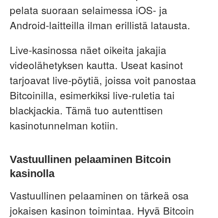
pelata suoraan selaimessa iOS‑ ja
Android‑laitteilla ilman erillistä latausta.
Live‑kasinossa näet oikeita jakajia
videolähetyksen kautta. Useat kasinot
tarjoavat live‑pöytiä, joissa voit panostaa
Bitcoinilla, esimerkiksi live‑ruletia tai
blackjackia. Tämä tuo autenttisen
kasinotunnelman kotiin.
Vastuullinen pelaaminen Bitcoin
kasinolla
Vastuullinen pelaaminen on tärkeä osa
jokaisen kasinon toimintaa. Hyvä Bitcoin