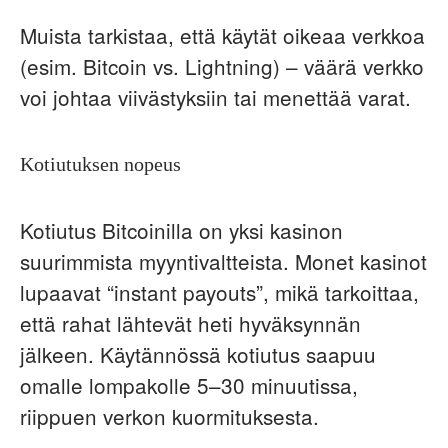
Muista tarkistaa, että käytät oikeaa verkkoa
(esim. Bitcoin vs. Lightning) – väärä verkko
voi johtaa viivästyksiin tai menettää varat.
Kotiutuksen nopeus
Kotiutus Bitcoinilla on yksi kasinon
suurimmista myyntivaltteista. Monet kasinot
lupaavat “instant payouts”, mikä tarkoittaa,
että rahat lähtevät heti hyväksynnän
jälkeen. Käytännössä kotiutus saapuu
omalle lompakolle 5–30 minuutissa,
riippuen verkon kuormituksesta.