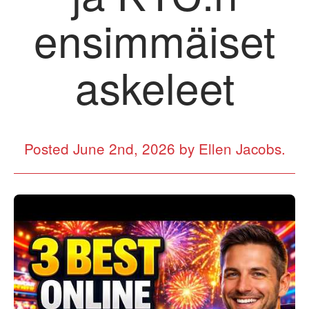
ensimmäiset
askeleet
Posted
June 2nd, 2026
by
Ellen Jacobs
.