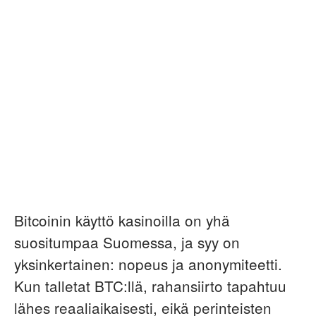
Bitcoinin käyttö kasinoilla on yhä
suositumpaa Suomessa, ja syy on
yksinkertainen: nopeus ja anonymiteetti.
Kun talletat BTC:llä, rahansiirto tapahtuu
lähes reaaliaikaisesti, eikä perinteisten