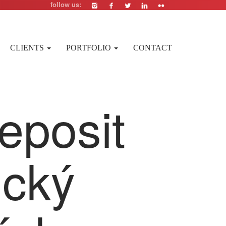
follow us:
CLIENTS
PORTFOLIO
CONTACT
eposit
ický