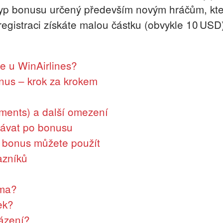
 typ bonusu určený především novým hráčům, kteř
 registraci získáte malou částku (obvykle 10 USD
je u WinAirlines?
onus – krok za krokem
ments) a další omezení
kávat po bonusu
e bonus můžete použít
azníků
rma?
ek?
sázení?