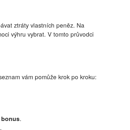
vat ztráty vlastních peněz. Na
oci výhru vybrat. V tomto průvodci
cí seznam vám pomůže krok po kroku:
.
t bonus
.