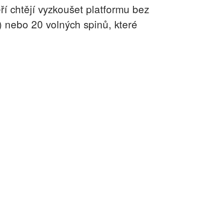
í chtějí vyzkoušet platformu bez
) nebo 20 volných spinů, které