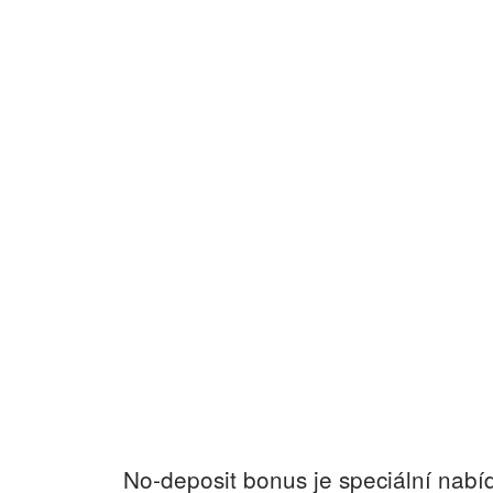
No‑deposit bonus je speciální nabí