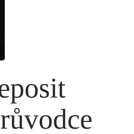
eposit
průvodce