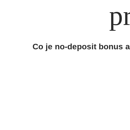
p
Co je no‑deposit bonus a