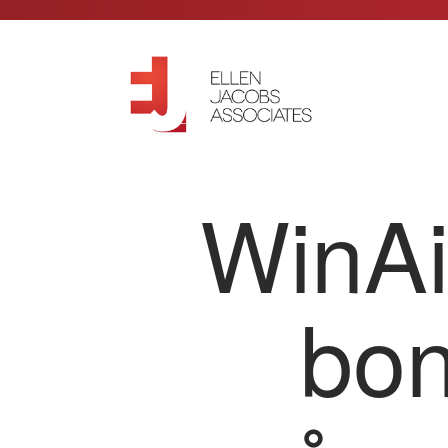
WinAi
bon