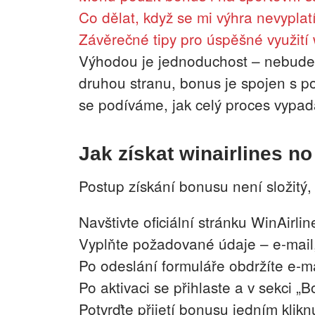
Co dělat, když se mi výhra nevyplat
Závěrečné tipy pro úspěšné využití 
Výhodou je jednoduchost – nebudete
druhou stranu, bonus je spojen s po
se podíváme, jak celý proces vypadá
Jak získat winairlines n
Postup získání bonusu není složitý
Navštivte oficiální stránku WinAirlin
Vyplňte požadované údaje – e‑mail,
Po odeslání formuláře obdržíte e‑ma
Po aktivaci se přihlaste a v sekci 
Potvrďte přijetí bonusu jedním klik