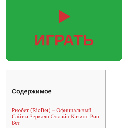
▶️
ИГРАТЬ
Содержимое
Риобет (RioBet) – Официальный
Сайт и Зеркало Онлайн Казино Рио
Бет