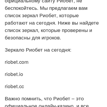
официальному сайту Риобет, не
беспокойтесь. Мы предлагаем вам
список зеркал Риобет, которые
работают на сегодня. Ниже вы найдете
список зеркал, которые проверены и
безопасны для игроков.
Зеркало Риобет на сегодня:
riobet.com
riobet.io
riobet.cc
Важно помнить, что Риобет – это
официальное онлайн-казино, и все