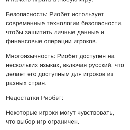
Безопасность: Риобет использует
современные технологии безопасности,
чтобы защитить личные данные и
финансовые операции игроков.
Многоязычность: Риобет доступен на
нескольких языках, включая русский, что
делает его доступным для игроков из
разных стран.
Недостатки Риобет:
Некоторые игроки могут чувствовать,
что выбор игр ограничен.