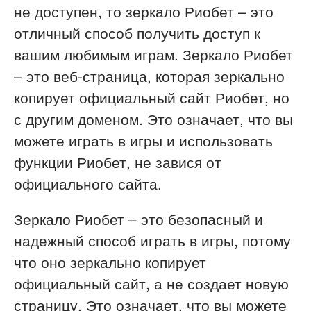
не доступен, то зеркало Риобет – это
отличный способ получить доступ к
вашим любимым играм. Зеркало Риобет
– это веб-страница, которая зеркально
копирует официальный сайт Риобет, но
с другим доменом. Это означает, что вы
можете играть в игры и использовать
функции Риобет, не завися от
официального сайта.
Зеркало Риобет – это безопасный и
надежный способ играть в игры, потому
что оно зеркально копирует
официальный сайт, а не создает новую
страницу. Это означает, что вы можете