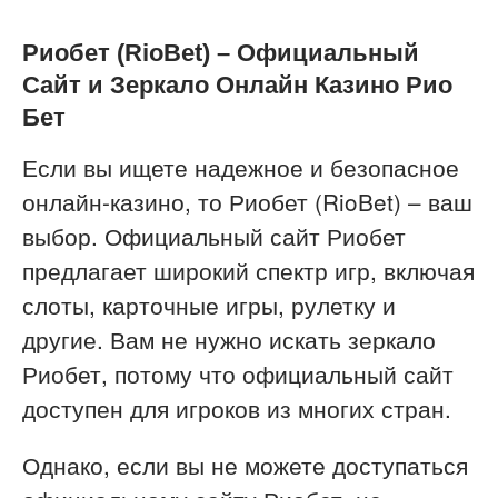
Риобет (RioBet) – Официальный
Сайт и Зеркало Онлайн Казино Рио
Бет
Если вы ищете надежное и безопасное
онлайн-казино, то Риобет (RioBet) – ваш
выбор. Официальный сайт Риобет
предлагает широкий спектр игр, включая
слоты, карточные игры, рулетку и
другие. Вам не нужно искать зеркало
Риобет, потому что официальный сайт
доступен для игроков из многих стран.
Однако, если вы не можете доступаться