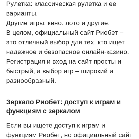
Рулетка: классическая рулетка и ее
варианты.
Другие игры: кено, лото и другие.
В целом, официальный сайт Риобет –
это отличный выбор для тех, кто ищет
надежное и безопасное онлайн-казино.
Регистрация и вход на сайт просты и
быстрый, а выбор игр – широкий и
разнообразный.
Зеркало Риобет: доступ к играм и
функциям с зеркалом
Если вы ищете доступ к играм и
функциям Риобет, но официальный сайт