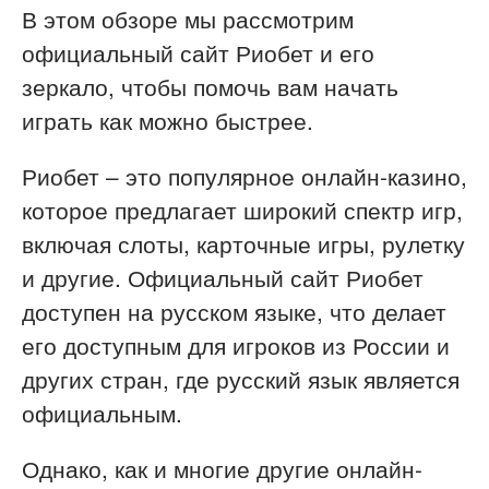
В этом обзоре мы рассмотрим
официальный сайт Риобет и его
зеркало, чтобы помочь вам начать
играть как можно быстрее.
Риобет – это популярное онлайн-казино,
которое предлагает широкий спектр игр,
включая слоты, карточные игры, рулетку
и другие. Официальный сайт Риобет
доступен на русском языке, что делает
его доступным для игроков из России и
других стран, где русский язык является
официальным.
Однако, как и многие другие онлайн-