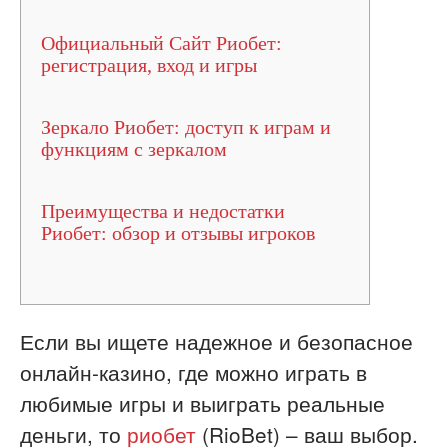
Официальный Сайт Риобет:
регистрация, вход и игры
Зеркало Риобет: доступ к играм и
функциям с зеркалом
Преимущества и недостатки
Риобет: обзор и отзывы игроков
Если вы ищете надежное и безопасное
онлайн-казино, где можно играть в
любимые игры и выиграть реальные
деньги, то
риобет
(RioBet) – ваш выбор.