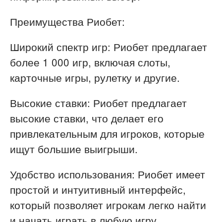
Преимущества Риобет:
Широкий спектр игр: Риобет предлагает
более 1 000 игр, включая слоты,
карточные игры, рулетку и другие.
Высокие ставки: Риобет предлагает
высокие ставки, что делает его
привлекательным для игроков, которые
ищут большие выигрыши.
Удобство использования: Риобет имеет
простой и интуитивный интерфейс,
который позволяет игрокам легко найти
и начать играть в любую игру.