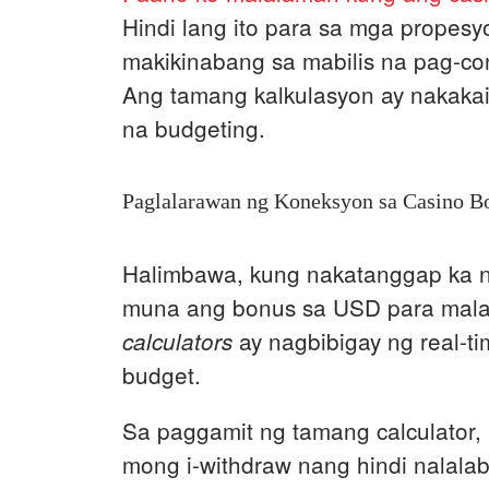
Hindi lang ito para sa mga propes
makikinabang sa mabilis na pag-co
Ang tamang kalkulasyon ay nakakai
na budgeting.
Paglalarawan ng Koneksyon sa Casino B
Halimbawa, kung nakatanggap ka n
muna ang bonus sa USD para malam
ay nagbibigay ng real-ti
calculators
budget.
Sa paggamit ng tamang calculator
mong i-withdraw nang hindi nalala