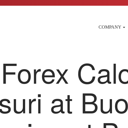
COMPANY
o Forex Calc
uri at Bu