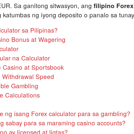
 EUR. Sa ganitong sitwasyon, ang
filipino Fore
atumbas ng iyong deposito o panalo sa tunay 
ulator sa Pilipinas?
ino Bonus at Wagering
culator
lar na Calculator
e Casino at Sportsbook
t Withdrawal Speed
sible Gambling
e Calculations
 ng isang Forex calculator para sa gambling?
 sabay para sa maraming casino accounts?
 ay licensed at ligtas?