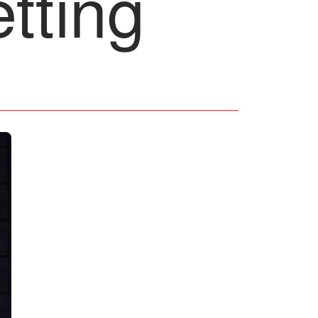
tting