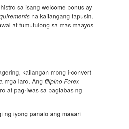
ehistro sa isang welcome bonus ay
na kailangang tapusin.
equirements
awal at tumutulong sa mas maayos
ering, kailangan mong i-convert
sa mga laro. Ang
filipino Forex
aro at pag-iwas sa paglabas ng
i ng iyong panalo ang maaari