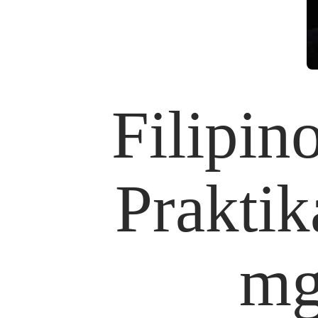
Filipin
Praktik
mg