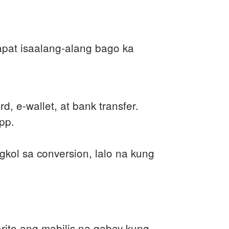
dapat isaalang-alang bago ka
, e-wallet, at bank transfer.
pp.
ol sa conversion, lalo na kung
arito ang mabilis na gabay kung