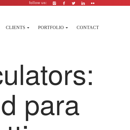
follow us:
CLIENTS
PORTFOLIO
CONTACT
ulators:
od para