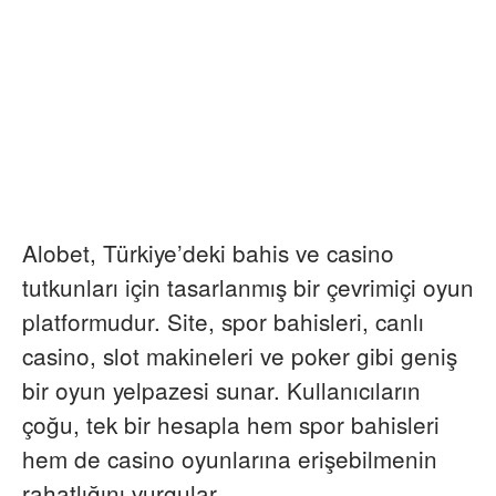
Alobet, Türkiye’deki bahis ve casino
tutkunları için tasarlanmış bir çevrimiçi oyun
platformudur. Site, spor bahisleri, canlı
casino, slot makineleri ve poker gibi geniş
bir oyun yelpazesi sunar. Kullanıcıların
çoğu, tek bir hesapla hem spor bahisleri
hem de casino oyunlarına erişebilmenin
rahatlığını vurgular.