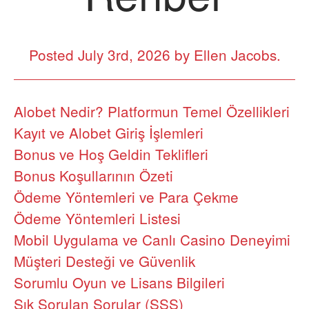
Posted
July 3rd, 2026
by
Ellen Jacobs
.
Alobet Nedir? Platformun Temel Özellikleri
Kayıt ve Alobet Giriş İşlemleri
Bonus ve Hoş Geldin Teklifleri
Bonus Koşullarının Özeti
Ödeme Yöntemleri ve Para Çekme
Ödeme Yöntemleri Listesi
Mobil Uygulama ve Canlı Casino Deneyimi
Müşteri Desteği ve Güvenlik
Sorumlu Oyun ve Lisans Bilgileri
Sık Sorulan Sorular (SSS)