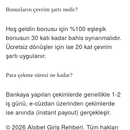
Bonusların çevrim şartı nedir?
Hoş geldin bonusu için %100 eşleşik
bonusun 30 katı kadar bahis oynanmalıdır.
Ücretsiz dönüşler için ise 20 kat çevrim
şartı uygulanır.
Para çekme süresi ne kadar?
Bankaya yapılan çekimlerde genellikle 1‑2
iş günü, e‑cüzdan üzerinden çekimlerde
ise anında (instant payout) gerçekleşir.
© 2026 Alobet Giriş Rehberi. Tüm hakları