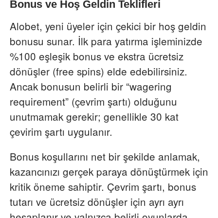
Bonus ve Hoş Geldin Teklifleri
Alobet, yeni üyeler için çekici bir hoş geldin
bonusu sunar. İlk para yatırma işleminizde
%100 eşleşik bonus ve ekstra ücretsiz
dönüşler (free spins) elde edebilirsiniz.
Ancak bonusun belirli bir “wagering
requirement” (çevrim şartı) olduğunu
unutmamak gerekir; genellikle 30 kat
çevirim şartı uygulanır.
Bonus koşullarını net bir şekilde anlamak,
kazancınızı gerçek paraya dönüştürmek için
kritik öneme sahiptir. Çevrim şartı, bonus
tutarı ve ücretsiz dönüşler için ayrı ayrı
hesaplanır ve yalnızca belirli oyunlarda