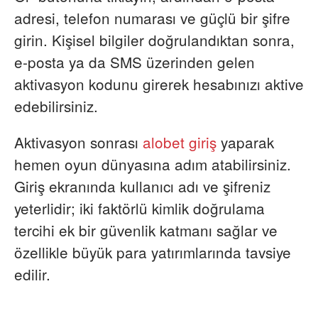
adresi, telefon numarası ve güçlü bir şifre
girin. Kişisel bilgiler doğrulandıktan sonra,
e‑posta ya da SMS üzerinden gelen
aktivasyon kodunu girerek hesabınızı aktive
edebilirsiniz.
Aktivasyon sonrası
alobet giriş
yaparak
hemen oyun dünyasına adım atabilirsiniz.
Giriş ekranında kullanıcı adı ve şifreniz
yeterlidir; iki faktörlü kimlik doğrulama
tercihi ek bir güvenlik katmanı sağlar ve
özellikle büyük para yatırımlarında tavsiye
edilir.