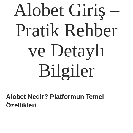
Alobet Giriş –
Pratik Rehber
ve Detaylı
Bilgiler
Alobet Nedir? Platformun Temel
Özellikleri