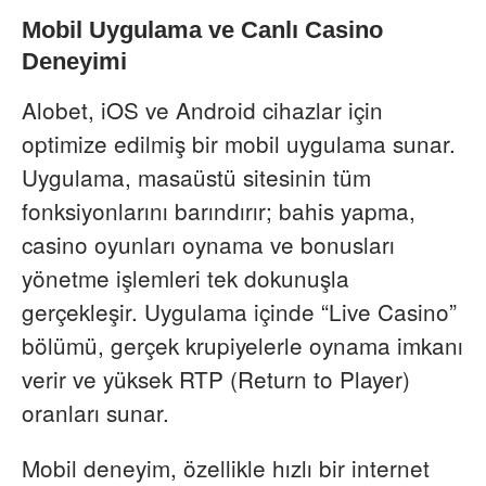
Mobil Uygulama ve Canlı Casino
Deneyimi
Alobet, iOS ve Android cihazlar için
optimize edilmiş bir mobil uygulama sunar.
Uygulama, masaüstü sitesinin tüm
fonksiyonlarını barındırır; bahis yapma,
casino oyunları oynama ve bonusları
yönetme işlemleri tek dokunuşla
gerçekleşir. Uygulama içinde “Live Casino”
bölümü, gerçek krupiyelerle oynama imkanı
verir ve yüksek RTP (Return to Player)
oranları sunar.
Mobil deneyim, özellikle hızlı bir internet