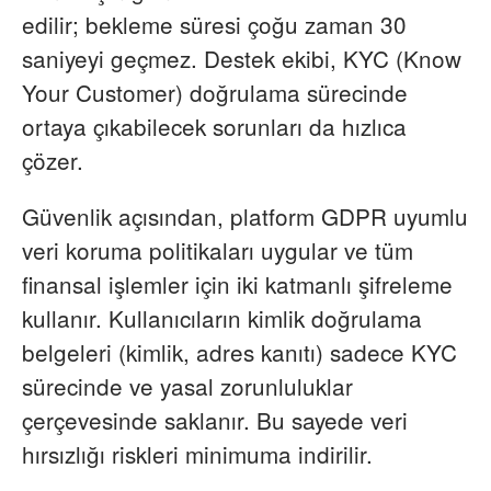
edilir; bekleme süresi çoğu zaman 30
saniyeyi geçmez. Destek ekibi, KYC (Know
Your Customer) doğrulama sürecinde
ortaya çıkabilecek sorunları da hızlıca
çözer.
Güvenlik açısından, platform GDPR uyumlu
veri koruma politikaları uygular ve tüm
finansal işlemler için iki katmanlı şifreleme
kullanır. Kullanıcıların kimlik doğrulama
belgeleri (kimlik, adres kanıtı) sadece KYC
sürecinde ve yasal zorunluluklar
çerçevesinde saklanır. Bu sayede veri
hırsızlığı riskleri minimuma indirilir.