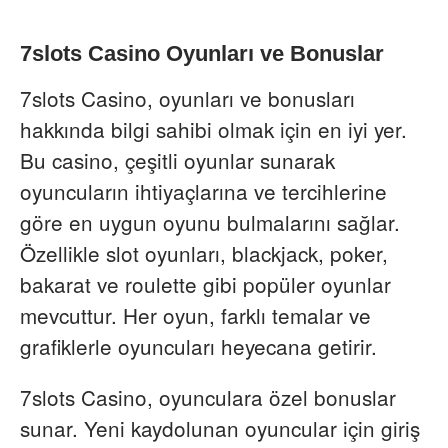
7slots Casino Oyunları ve Bonuslar
7slots Casino, oyunları ve bonusları
hakkında bilgi sahibi olmak için en iyi yer.
Bu casino, çeşitli oyunlar sunarak
oyuncuların ihtiyaçlarına ve tercihlerine
göre en uygun oyunu bulmalarını sağlar.
Özellikle slot oyunları, blackjack, poker,
bakarat ve roulette gibi popüler oyunlar
mevcuttur. Her oyun, farklı temalar ve
grafiklerle oyuncuları heyecana getirir.
7slots Casino, oyunculara özel bonuslar
sunar. Yeni kaydolunan oyuncular için giriş