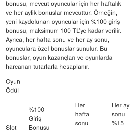
bonusu, mevcut oyuncular için her haftalık
ve her aylik bonuslar mevcuttur. Örneğin,
yeni kaydolunan oyuncular için %100 giriş
bonusu, maksimum 100 TL’ye kadar verilir.
Ayrıca, her hafta sonu ve her ay sonu,
oyunculara özel bonuslar sunulur. Bu
bonuslar, oyun kazançları ve oyunlarda
harcanan tutarlarla hesaplanır.
Oyun
Ödül
Her
Her ay
%100
hafta
sonu
Giriş
sonu
%15
Slot
Bonusu