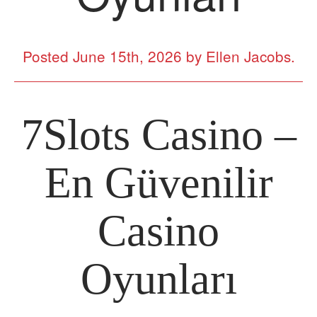
Posted
June 15th, 2026
by
Ellen Jacobs
.
7Slots Casino –
En Güvenilir
Casino
Oyunları