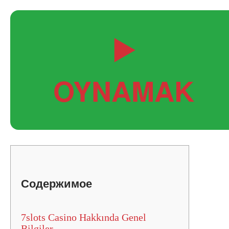
▶️
OYNAMAK
Содержимое
7slots Casino Hakkında Genel
Bilgiler