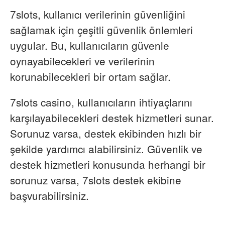
7slots, kullanıcı verilerinin güvenliğini
sağlamak için çeşitli güvenlik önlemleri
uygular. Bu, kullanıcıların güvenle
oynayabilecekleri ve verilerinin
korunabilecekleri bir ortam sağlar.
7slots casino, kullanıcıların ihtiyaçlarını
karşılayabilecekleri destek hizmetleri sunar.
Sorunuz varsa, destek ekibinden hızlı bir
şekilde yardımcı alabilirsiniz. Güvenlik ve
destek hizmetleri konusunda herhangi bir
sorunuz varsa, 7slots destek ekibine
başvurabilirsiniz.