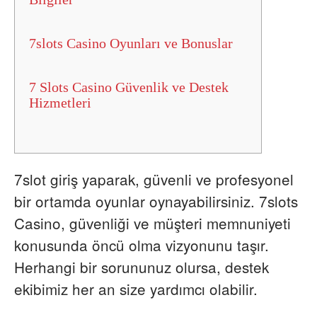
7slots Casino Oyunları ve Bonuslar
7 Slots Casino Güvenlik ve Destek
Hizmetleri
7slot giriş yaparak, güvenli ve profesyonel
bir ortamda oyunlar oynayabilirsiniz. 7slots
Casino, güvenliği ve müşteri memnuniyeti
konusunda öncü olma vizyonunu taşır.
Herhangi bir sorununuz olursa, destek
ekibimiz her an size yardımcı olabilir.