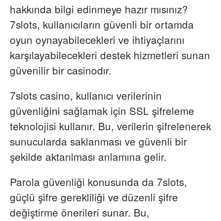
hakkında bilgi edinmeye hazır mısınız?
7slots, kullanıcıların güvenli bir ortamda
oyun oynayabilecekleri ve ihtiyaçlarını
karşılayabilecekleri destek hizmetleri sunan
güvenilir bir casinodır.
7slots casino, kullanıcı verilerinin
güvenliğini sağlamak için SSL şifreleme
teknolojisi kullanır. Bu, verilerin şifrelenerek
sunucularda saklanması ve güvenli bir
şekilde aktarılması anlamına gelir.
Parola güvenliği konusunda da 7slots,
güçlü şifre gerekliliği ve düzenli şifre
değiştirme önerileri sunar. Bu,