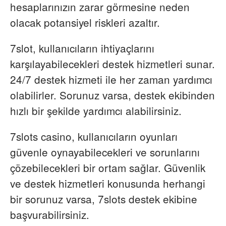
hesaplarınızın zarar görmesine neden
olacak potansiyel riskleri azaltır.
7slot, kullanıcıların ihtiyaçlarını
karşılayabilecekleri destek hizmetleri sunar.
24/7 destek hizmeti ile her zaman yardımcı
olabilirler. Sorunuz varsa, destek ekibinden
hızlı bir şekilde yardımcı alabilirsiniz.
7slots casino, kullanıcıların oyunları
güvenle oynayabilecekleri ve sorunlarını
çözebilecekleri bir ortam sağlar. Güvenlik
ve destek hizmetleri konusunda herhangi
bir sorunuz varsa, 7slots destek ekibine
başvurabilirsiniz.